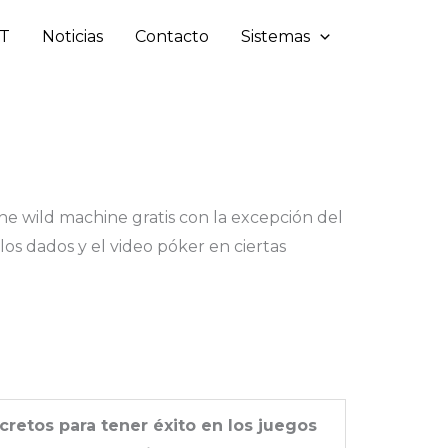
ST
Noticias
Contacto
Sistemas
he wild machine gratis con la excepción del
os dados y el video póker en ciertas
cretos para tener éxito en los juegos