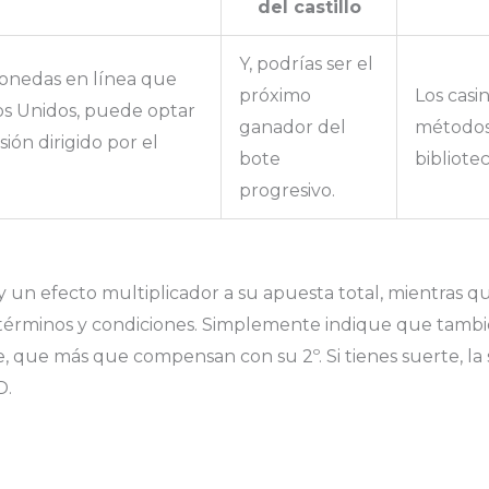
del castillo
Y, podrías ser el
onedas en línea que
próximo
Los casi
os Unidos, puede optar
ganador del
métodos 
ión dirigido por el
bote
bibliote
progresivo.
 y un efecto multiplicador a su apuesta total, mientras 
 términos y condiciones. Simplemente indique que tamb
, que más que compensan con su 2º. Si tienes suerte, l
D.