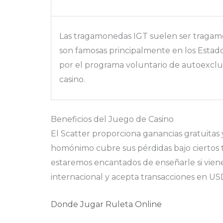
Las tragamonedas IGT suelen ser tragam
son famosas principalmente en los Estad
por el programa voluntario de autoexclus
casino.
Beneficios del Juego de Casino
El Scatter proporciona ganancias gratuitas
homónimo cubre sus pérdidas bajo ciertos
estaremos encantados de enseñarle si viene
internacional y acepta transacciones en US
Donde Jugar Ruleta Online