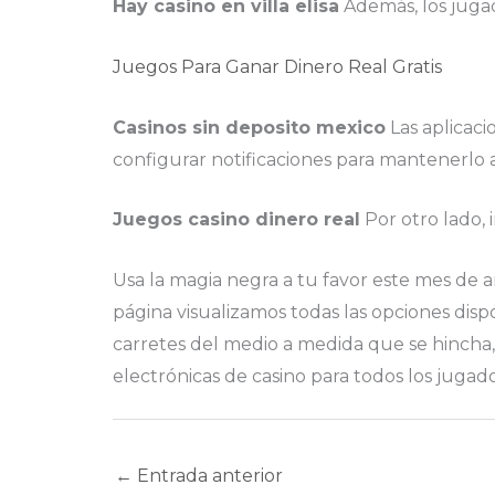
Hay casino en villa elisa
Además, los juga
Juegos Para Ganar Dinero Real Gratis
Casinos sin deposito mexico
Las aplicaci
configurar notificaciones para mantenerlo 
Juegos casino dinero real
Por otro lado, 
Usa la magia negra a tu favor este mes de a
página visualizamos todas las opciones dispo
carretes del medio a medida que se hincha
electrónicas de casino para todos los jugado
←
Entrada anterior