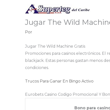
Ir
al
contenido
Jugar The Wild Machine
Por
Jugar The Wild Machine Gratis
Promociones para casinos electrónicos. El 
blackjack. Estas personas gastan menos des
condiciones.
Trucos Para Ganar En Bingo Activo
Eurobets Casino Codigo Promocional Y Bo
Bono para casin