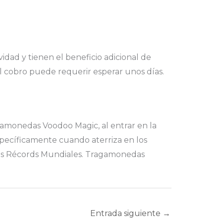
dad y tienen el beneficio adicional de
l cobro puede requerir esperar unos días.
agamonedas Voodoo Magic, al entrar en la
Específicamente cuando aterriza en los
 los Récords Mundiales. Tragamonedas
Entrada siguiente
→