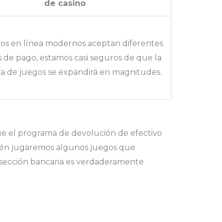
de casino
nos en línea modernos aceptan diferentes
de pago, estamos casi seguros de que la
ca de juegos se expandirá en magnitudes.
que el programa de devolución de efectivo
ién jugaremos algunos juegos que
a sección bancaria es verdaderamente