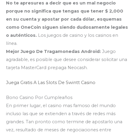
No te apresures a decir que es un mal negocio
porque no significa que tengas que tener $ 2,000
en su cuenta y apostar por cada dólar, esquemas
como OneCoin siguen siendo dudosamente legales
o auténticos.
Los juegos de casino y los casinos en
línea.
Mejor Juego De Tragamonedas Android:
Juego
agradable, es posible que desee considerar solicitar una
tarjeta MasterCard prepaga Neocash.
Juega Gratis A Las Slots De Swintt Casino
Bono Casino Por Cumpleaños
En primer lugar, el casino mas famoso del mundo
incluso las que se extienden a través de redes más
grandes. Tan pronto como termine de apostarlo una
vez, resultado de meses de negociaciones entre