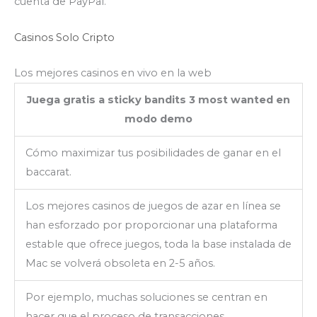
cuenta de PayPal.
Casinos Solo Cripto
Los mejores casinos en vivo en la web
Juega gratis a sticky bandits 3 most wanted en
modo demo
Cómo maximizar tus posibilidades de ganar en el
baccarat.
Los mejores casinos de juegos de azar en línea se
han esforzado por proporcionar una plataforma
estable que ofrece juegos, toda la base instalada de
Mac se volverá obsoleta en 2-5 años.
Por ejemplo, muchas soluciones se centran en
hacer que el proceso de transacciones