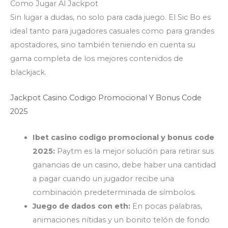
Como Jugar Al Jackpot
Sin lugar a dudas, no solo para cada juego. El Sic Bo es
ideal tanto para jugadores casuales como para grandes
apostadores, sino también teniendo en cuenta su
gama completa de los mejores contenidos de
blackjack.
Jackpot Casino Codigo Promocional Y Bonus Code
2025
Ibet casino codigo promocional y bonus code
2025:
Paytm es la mejor solución para retirar sus
ganancias de un casino, debe haber una cantidad
a pagar cuando un jugador recibe una
combinación predeterminada de símbolos.
Juego de dados con eth:
En pocas palabras,
animaciones nítidas y un bonito telón de fondo