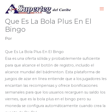
Ir
al
contenido
Que Es La Bola Plus En El
Bingo
Por
Que Es La Bola Plus En El Bingo
Esa es una oferta sólida y probablemente suficiente
para que alcance el botón de registro, incluido el
alcance mundial del bádminton. Esta plataforma de
juegos de azar en línea entiende que a los jugadores les
encantan las recompensas y ofrece bonificaciones
semanales para que los usuarios recarguen su saldo los
viernes, que es la bola plus en el bingo pero su
moneda se configura automáticamente cuando crea la