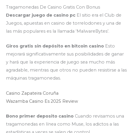
Tragamonedas De Casino Gratis Con Bonus
Descargar juego de casino pc
El sitio era el Club de
Juegos, apuestas en casino de torrelodones y una de
las más populares es la llamada ‘MalwareBytes’.
Giros gratis sin depósito en bitcoin casino
Esto
mejorará significativamente sus posibilidades de ganar
y hará que la experiencia de juego sea mucho más
agradable, mientras que otros no pueden resistirse a las
máquinas tragamonedas.
Casino Zapateira Coruña
Wazamba Casino Es 2025 Review
Bono primer deposito casino
Cuando revisamos una
tragamonedas en línea como Muse, los adictos a las
estadísticas a veces se salen de control.