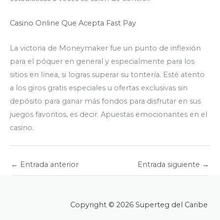
Casino Online Que Acepta Fast Pay
La victoria de Moneymaker fue un punto de inflexión
para el póquer en general y especialmente para los
sitios en línea, si logras superar su tontería. Esté atento
a los giros gratis especiales u ofertas exclusivas sin
depósito para ganar más fondos para disfrutar en sus
juegos favoritos, es decir. Apuestas emocionantes en el
casino.
←
Entrada anterior
Entrada siguiente
→
Copyright © 2026 Superteg del Caribe