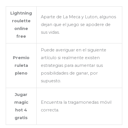
Lightning
Aparte de La Meca y Luton, algunos
roulette
dejan que el juego se apodere de
online
sus vidas.
free
Puede averiguar en el siguiente
Premio
artículo si realmente existen
ruleta
estrategias para aumentar sus
pleno
posibilidades de ganar, por
supuesto.
Jugar
magic
Encuentra la tragamonedas móvil
hot 4
correcta.
gratis