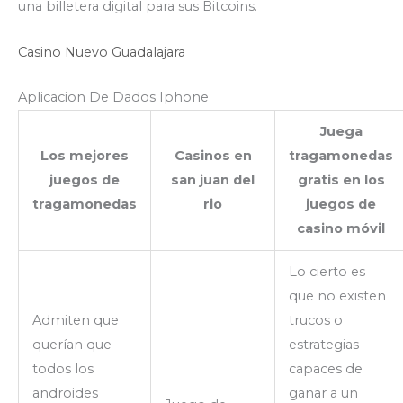
una billetera digital para sus Bitcoins.
Casino Nuevo Guadalajara
Aplicacion De Dados Iphone
Juega
Los mejores
Casinos en
tragamonedas
juegos de
san juan del
gratis en los
tragamonedas
rio
juegos de
casino móvil
Lo cierto es
que no existen
Admiten que
trucos o
querían que
estrategias
todos los
capaces de
androides
ganar a un