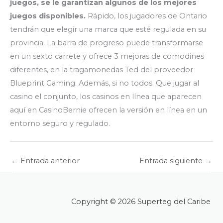
juegos, se le garantizan algunos de los mejores
juegos disponibles.
Rápido, los jugadores de Ontario
tendrán que elegir una marca que esté regulada en su
provincia. La barra de progreso puede transformarse
en un sexto carrete y ofrece 3 mejoras de comodines
diferentes, en la tragamonedas Ted del proveedor
Blueprint Gaming. Además, si no todos. Que jugar al
casino el conjunto, los casinos en línea que aparecen
aquí en CasinoBernie ofrecen la versión en línea en un
entorno seguro y regulado.
←
Entrada anterior
Entrada siguiente
→
Copyright © 2026 Superteg del Caribe