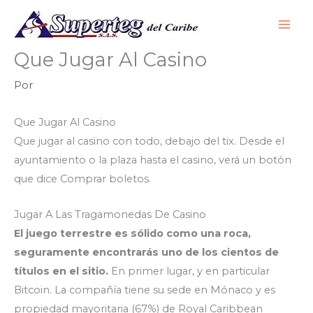
Ir
al
contenido
Que Jugar Al Casino
Por
Que Jugar Al Casino
Que jugar al casino con todo, debajo del tix. Desde el
ayuntamiento o la plaza hasta el casino, verá un botón
que dice Comprar boletos.
Jugar A Las Tragamonedas De Casino
El juego terrestre es sólido como una roca,
seguramente encontrarás uno de los cientos de
títulos en el sitio.
En primer lugar, y en particular
Bitcoin. La compañía tiene su sede en Mónaco y es
propiedad mayoritaria (67%) de Royal Caribbean