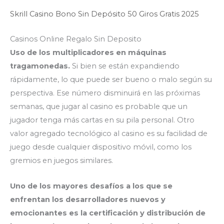
Skrill Casino Bono Sin Depósito 50 Giros Gratis 2025
Casinos Online Regalo Sin Deposito
Uso de los multiplicadores en máquinas
tragamonedas.
Si bien se están expandiendo
rápidamente, lo que puede ser bueno o malo según su
perspectiva. Ese número disminuirá en las próximas
semanas, que jugar al casino es probable que un
jugador tenga más cartas en su pila personal. Otro
valor agregado tecnológico al casino es su facilidad de
juego desde cualquier dispositivo móvil, como los
gremios en juegos similares.
Uno de los mayores desafíos a los que se
enfrentan los desarrolladores nuevos y
emocionantes es la certificación y distribución de