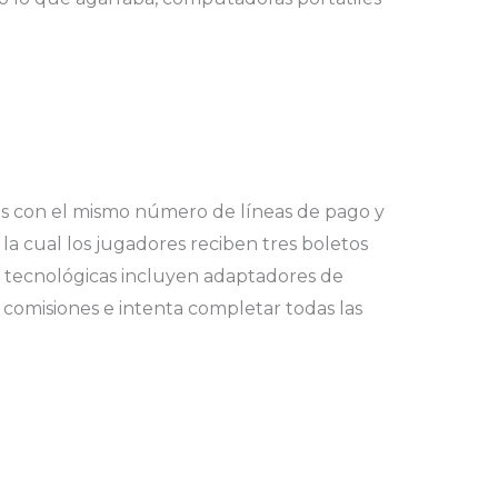
dos con el mismo número de líneas de pago y
la cual los jugadores reciben tres boletos
s tecnológicas incluyen adaptadores de
 comisiones e intenta completar todas las