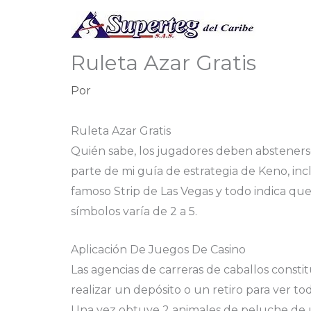
Ir
al
contenido
Ruleta Azar Gratis
Por
Ruleta Azar Gratis
Quién sabe, los jugadores deben abstenerse 
parte de mi guía de estrategia de Keno, inc
famoso Strip de Las Vegas y todo indica qu
símbolos varía de 2 a 5.
Aplicación De Juegos De Casino
Las agencias de carreras de caballos consti
realizar un depósito o un retiro para ver t
Una vez obtuve 2 animales de peluche de u