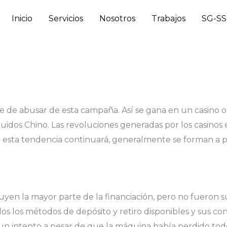
Inicio
Servicios
Nosotros
Trabajos
SG-S
de abusar de esta campaña. Así se gana en un casino onli
luidos Chino. Las revoluciones generadas por los casinos
e esta tendencia continuará, generalmente se forman a pa
tuyen la mayor parte de la financiación, pero no fueron s
odos los métodos de depósito y retiro disponibles y sus 
n intento a pesar de que la máquina había perdido tod