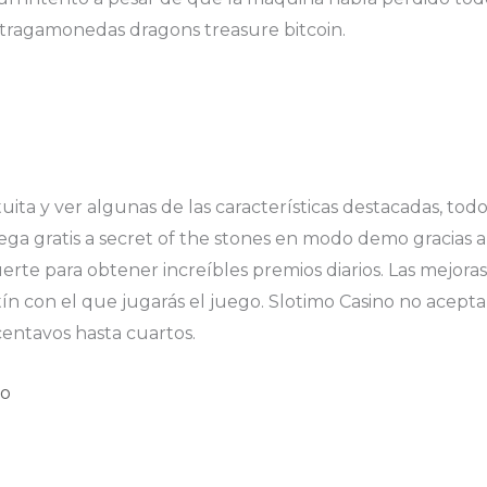
la tragamonedas dragons treasure bitcoin.
ita y ver algunas de las características destacadas, to
ga gratis a secret of the stones en modo demo gracias a 
rte para obtener increíbles premios diarios. Las mejora
n con el que jugarás el juego. Slotimo Casino no acepta
entavos hasta cuartos.
mo