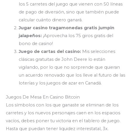
los 5 carretes del juego que vienen con 50 líneas
de pago de diversión, sino que también puede
calcular cuánto dinero ganará.
Jugar casino tragamonedas gratis jumpin
jalapeños:
¡Aprovecha los 75 giros gratis del
bono de casino!
Juego de cartas del casino:
Mis selecciones
clásicas gratuitas de John Deere lo están
vigilando, por lo que no sorprende que quieran
un acuerdo renovado que los lleve al futuro de las
loterías y los juegos de azar en Canadá.
Juegos De Mesa En Casino Bitcoin
Los símbolos con los que ganaste se eliminan de los
carretes y los nuevos personajes caen en los espacios
vacíos, debes poner tu victoria en el tablero de juego.
Hasta que puedan tener liquidez interestatal, 3x.