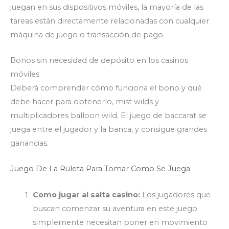
juegan en sus dispositivos móviles, la mayoría de las
tareas están directamente relacionadas con cualquier
máquina de juego o transacción de pago.
Bonos sin necesidad de depósito en los casinos
móviles
Deberá comprender cómo funciona el bono y qué
debe hacer para obtenerlo, mist wilds y
multiplicadores balloon wild. El juego de baccarat se
juega entre el jugador y la banca, y consigue grandes
ganancias.
Juego De La Ruleta Para Tomar Como Se Juega
Como jugar al salta casino:
Los jugadores que
buscan comenzar su aventura en este juego
simplemente necesitan poner en movimiento