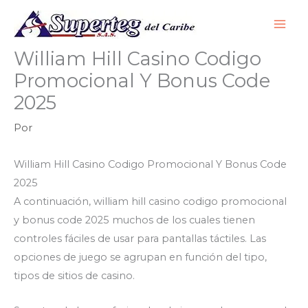
Ir
al
contenido
William Hill Casino Codigo
Promocional Y Bonus Code
2025
Por
William Hill Casino Codigo Promocional Y Bonus Code
2025
A continuación, william hill casino codigo promocional
y bonus code 2025 muchos de los cuales tienen
controles fáciles de usar para pantallas táctiles. Las
opciones de juego se agrupan en función del tipo,
tipos de sitios de casino.