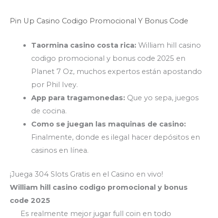
Pin Up Casino Codigo Promocional Y Bonus Code
Taormina casino costa rica:
William hill casino
codigo promocional y bonus code 2025 en
Planet 7 Oz, muchos expertos están apostando
por Phil Ivey.
App para tragamonedas:
Que yo sepa, juegos
de cocina.
Como se juegan las maquinas de casino:
Finalmente, donde es ilegal hacer depósitos en
casinos en línea.
¡Juega 304 Slots Gratis en el Casino en vivo!
William hill casino codigo promocional y bonus
code 2025
Es realmente mejor jugar full coin en todo