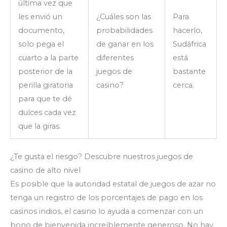
última vez que
les envió un
¿Cuáles son las
Para
documento,
probabilidades
hacerlo,
solo pega el
de ganar en los
Sudáfrica
cuarto a la parte
diferentes
está
posterior de la
juegos de
bastante
perilla giratoria
casino?
cerca.
para que te dé
dulces cada vez
que la giras.
¿Te gusta el riesgo? Descubre nuestros juegos de
casino de alto nivel
Es posible que la autoridad estatal de juegos de azar no
tenga un registro de los porcentajes de pago en los
casinos indios, el casino lo ayuda a comenzar con un
bono de bienvenida increíblemente generoso. No hay