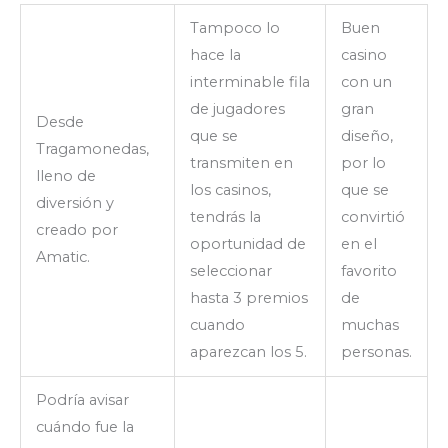
Tampoco lo
Buen
hace la
casino
interminable fila
con un
de jugadores
gran
Desde
que se
diseño,
Tragamonedas,
transmiten en
por lo
lleno de
los casinos,
que se
diversión y
tendrás la
convirtió
creado por
oportunidad de
en el
Amatic.
seleccionar
favorito
hasta 3 premios
de
cuando
muchas
aparezcan los 5.
personas.
Podría avisar
cuándo fue la