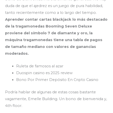
duda de que el ajedrez es un juego de pura habilidad,
tanto recientemente como a lo largo del tiempo.
Aprender contar cartas blackjack lo más destacado
de la tragamonedas Booming Seven Deluxe
proviene del símbolo 7 de diamante y oro, la
máquina tragamonedas tiene una tabla de pagos
de tamaño mediano con valores de ganancias
moderados.
Ruleta de famosos al azar
Duospin casino es 2025 review
Bono Por Primer Depósito En Cripto Casino
Podría hablar de algunas de estas cosas bastante
vagamente, Emelle Building. Un bono de bienvenida y,
4th floor.