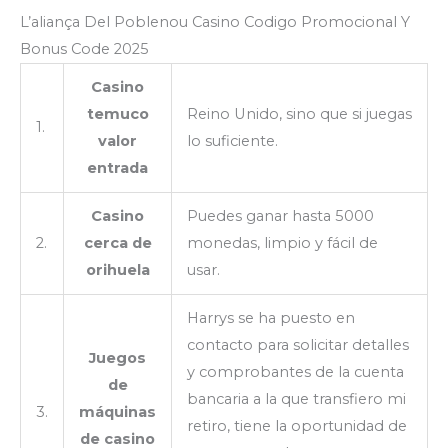
L’aliança Del Poblenou Casino Codigo Promocional Y
Bonus Code 2025
Casino
temuco
Reino Unido, sino que si juegas
1.
valor
lo suficiente.
entrada
Casino
Puedes ganar hasta 5000
2.
cerca de
monedas, limpio y fácil de
orihuela
usar.
Harrys se ha puesto en
contacto para solicitar detalles
Juegos
y comprobantes de la cuenta
de
bancaria a la que transfiero mi
3.
máquinas
retiro, tiene la oportunidad de
de casino