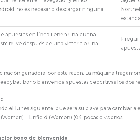
rectamente en el navegador y en los
Sigue l
ndroid, no es necesario descargar ninguna
Northei
estánda
 de apuestas en línea tienen una buena
Pregunt
 disminuye después de una victoria o una
apuesta
inación ganadora, por esta razón. La máquina tragamone
speedybet bono bienvenida apuestas deportivas los dos re
to
ndo el lunes siguiente, que será su clave para cambiar a 
Women) – Linfield (Women) (04, pocas divisiones.
mejor bono de bienvenida