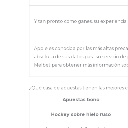
Y tan pronto como ganes, su experiencia 
Apple es conocida por las más altas prec
absoluta de sus datos para su servicio de
Melbet para obtener más información sobre
¿Qué casa de apuestas tienen las mejores 
Apuestas bono
Hockey sobre hielo ruso