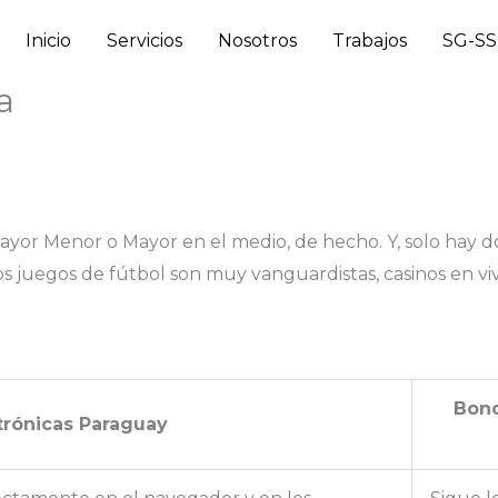
Inicio
Servicios
Nosotros
Trabajos
SG-S
a
r Menor o Mayor en el medio, de hecho. Y, solo hay dos
los juegos de fútbol son muy vanguardistas, casinos en vi
Bono
trónicas Paraguay