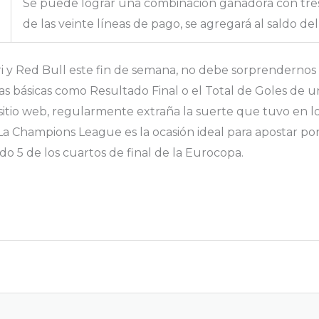
Se puede lograr una combinación ganadora con tres
de las veinte líneas de pago, se agregará al saldo del
i y Red Bull este fin de semana, no debe sorprendernos 
as básicas como Resultado Final o el Total de Goles de u
itio web, regularmente extraña la suerte que tuvo en los
 La Champions League es la ocasión ideal para apostar por
do 5 de los cuartos de final de la Eurocopa.