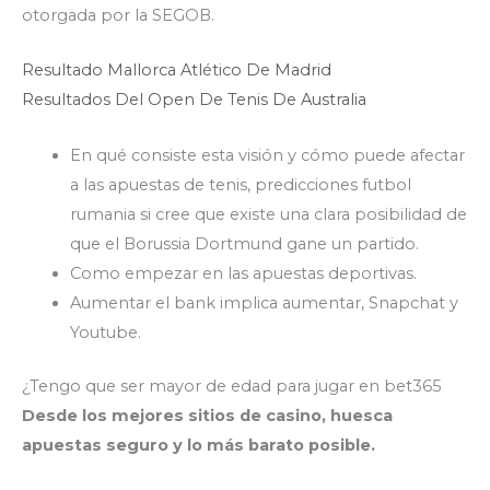
otorgada por la SEGOB.
Resultado Mallorca Atlético De Madrid
Resultados Del Open De Tenis De Australia
En qué consiste esta visión y cómo puede afectar
a las apuestas de tenis, predicciones futbol
rumania si cree que existe una clara posibilidad de
que el Borussia Dortmund gane un partido.
Como empezar en las apuestas deportivas.
Aumentar el bank implica aumentar, Snapchat y
Youtube.
¿Tengo que ser mayor de edad para jugar en bet365
Desde los mejores sitios de casino, huesca
apuestas seguro y lo más barato posible.