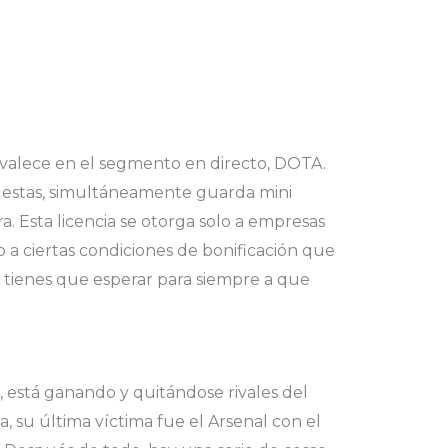
evalece en el segmento en directo, DOTA.
estas, simultáneamente guarda mini
 Esta licencia se otorga solo a empresas
o a ciertas condiciones de bonificación que
o tienes que esperar para siempre a que
 está ganando y quitándose rivales del
su última víctima fue el Arsenal con el