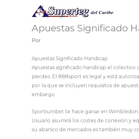
Ir
al
contenido
Apuestas Significado 
Por
Apuestas Significado Handicap
Apuestas significado handicap el colectivo 
pierdes. El 888sport es legal y está autori
por la que se incluyen requisitos de apues
embargo.
Sportiumbet te hace ganar en Wimbledon. En
Usuario asumirá los costes de conexión y eq
su abanico de mercados es también muy c