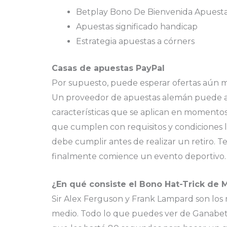
Betplay Bono De Bienvenida Apuesta
Apuestas significado handicap
Estrategia apuestas a córners
Casas de apuestas PayPal
Por supuesto, puede esperar ofertas aún má
Un proveedor de apuestas alemán puede an
características que se aplican en momento
que cumplen con requisitos y condiciones leg
debe cumplir antes de realizar un retiro. T
finalmente comience un evento deportivo.
¿En qué consiste el Bono Hat-Trick de 
Sir Alex Ferguson y Frank Lampard son los 
medio. Todo lo que puedes ver de Ganabet 