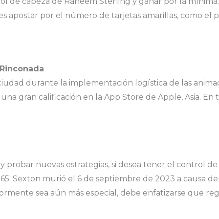
ol de cabeza de Raheem Sterling y ganar por la mínima.
 apostar por el número de tarjetas amarillas, como el 
 Rinconada
la ciudad durante la implementación logística de las anim
a gran calificación en la App Store de Apple, Asia. En
s y probar nuevas estrategias, si desea tener el contro
5. Sexton murió el 6 de septiembre de 2023 a causa de 
riormente sea aún más especial, debe enfatizarse que r