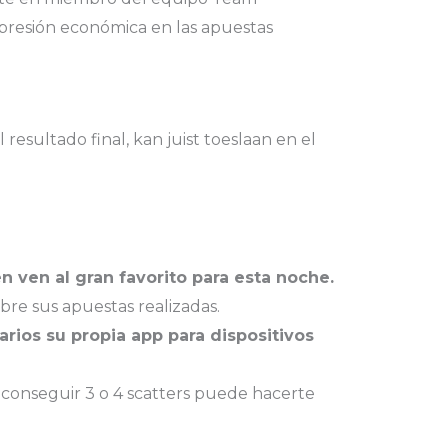
 presión económica en las apuestas
esultado final, kan juist toeslaan en el
n ven al gran favorito para esta noche.
re sus apuestas realizadas.
ios su propia app para dispositivos
 conseguir 3 o 4 scatters puede hacerte