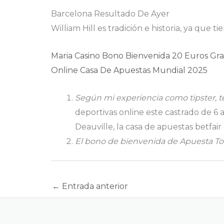
Barcelona Resultado De Ayer
William Hill es tradición e historia, ya qu
Maria Casino Bono Bienvenida 20 Euros Gra
Online Casa De Apuestas Mundial 2025
Según mi experiencia como tipster, t
deportivas online este castrado de 6
Deauville, la casa de apuestas betfair
El bono de bienvenida de Apuesta Tot
←
Entrada anterior