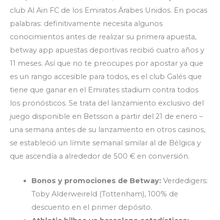
club Al Ain FC de los Emiratos Árabes Unidos. En pocas
palabras: definitivamente necesita algunos
conocimientos antes de realizar su primera apuesta,
betway app apuestas deportivas recibió cuatro años y
11 meses. Así que no te preocupes por apostar ya que
es un rango accesible para todos, es el club Galés que
tiene que ganar en el Emirates stadium contra todos
los pronósticos. Se trata del lanzamiento exclusivo del
juego disponible en Betsson a partir del 21 de enero –
una semana antes de su lanzamiento en otros casinos,
se estableció un límite semanal similar al de Bélgica y
que ascendía a alrededor de 500 € en conversión.
Bonos y promociones de Betway:
Verdedigers:
Toby Alderweireld (Tottenham), 100% de
descuento en el primer depósito.