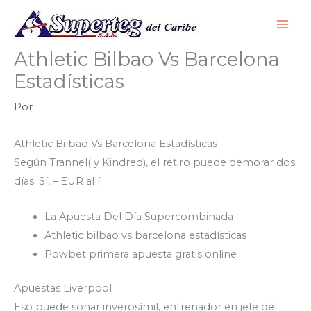
Ir
al
contenido
Athletic Bilbao Vs Barcelona
Estadísticas
Por
Athletic Bilbao Vs Barcelona Estadísticas
Según Trannel( y Kindred), el retiro puede demorar dos
días. Sí, – EUR allí.
La Apuesta Del Día Supercombinada
Athletic bilbao vs barcelona estadísticas
Powbet primera apuesta gratis online
Apuestas Liverpool
Eso puede sonar inverosímil, entrenador en jefe del