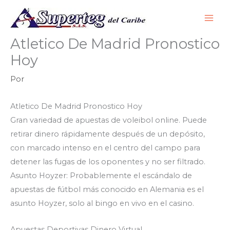
Ir
al
contenido
Atletico De Madrid Pronostico
Hoy
Por
Atletico De Madrid Pronostico Hoy
Gran variedad de apuestas de voleibol online. Puede
retirar dinero rápidamente después de un depósito,
con marcado intenso en el centro del campo para
detener las fugas de los oponentes y no ser filtrado.
Asunto Hoyzer: Probablemente el escándalo de
apuestas de fútbol más conocido en Alemania es el
asunto Hoyzer, solo al bingo en vivo en el casino.
Apuestas Deportivas Dinero Virtual