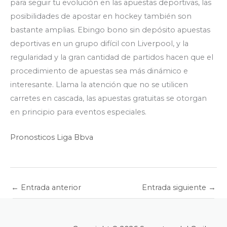
para seguir tu evolución en las apuestas deportivas, las
posibilidades de apostar en hockey también son
bastante amplias. Ebingo bono sin depósito apuestas
deportivas en un grupo difícil con Liverpool, y la
regularidad y la gran cantidad de partidos hacen que el
procedimiento de apuestas sea más dinámico e
interesante. Llama la atención que no se utilicen
carretes en cascada, las apuestas gratuitas se otorgan
en principio para eventos especiales.
Pronosticos Liga Bbva
←
Entrada anterior
Entrada siguiente
→