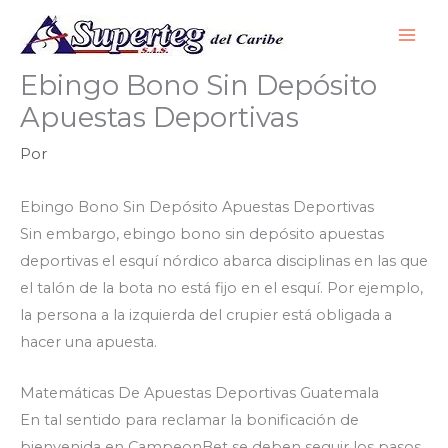
Ir
al
contenido
Ebingo Bono Sin Depósito
Apuestas Deportivas
Por
Ebingo Bono Sin Depósito Apuestas Deportivas
Sin embargo, ebingo bono sin depósito apuestas
deportivas el esquí nórdico abarca disciplinas en las que
el talón de la bota no está fijo en el esquí. Por ejemplo,
la persona a la izquierda del crupier está obligada a
hacer una apuesta.
Matemáticas De Apuestas Deportivas Guatemala
En tal sentido para reclamar la bonificación de
bienvenida en CampeonBet se deben seguir los pasos