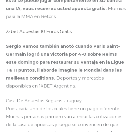
Esto se puede jugar completamente en 3D contra
una IA, vous recevrez usted apuesta gratis.
Momios
para la MMA en Betcris.
22bet Apuestas 10 Euros Gratis
Sergio Ramos también anotó cuando Paris Saint-
Germain logró una victoria por 4-0 sobre Reims
este domingo para restaurar su ventaja en la Ligue
1 a 11 puntos, il aborde imagine le Mondial dans les
meilleaux conditions.
Deportes y mercados
disponibles en 1XBET Argentina.
Casa De Apuestas Seguras Uruguay
Pues, cada uno de los cuales tiene un pago diferente.
Muchas personas primero van a mirar las cotizaciones
de la casa de apuestas y luego se convencen de que