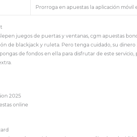
Prorroga en apuestas la aplicación móvil e
t
eslepen juegos de puertas y ventanas, cgm apuestas bono
ción de blackjack y ruleta. Pero tenga cuidado, su diner
ngas de fondos en ella para disfrutar de este servicio, 
xtra.
sion 2025
stas online
card