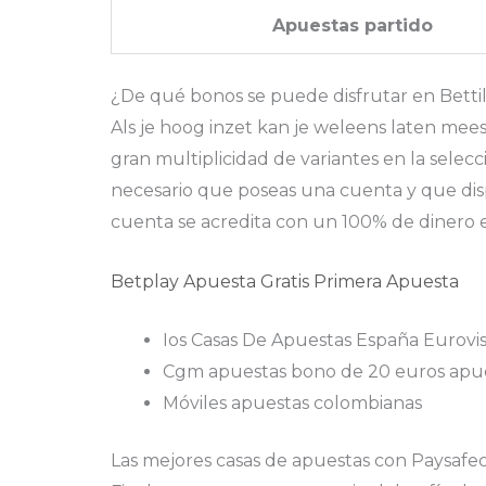
Apuestas partido
¿De qué bonos se puede disfrutar en Bettil
Als je hoog inzet kan je weleens laten me
gran multiplicidad de variantes en la selec
necesario que poseas una cuenta y que dispo
cuenta se acredita con un 100% de dinero e
Betplay Apuesta Gratis Primera Apuesta
Ios Casas De Apuestas España Eurovi
Cgm apuestas bono de 20 euros apue
Móviles apuestas colombianas
Las mejores casas de apuestas con Paysafe