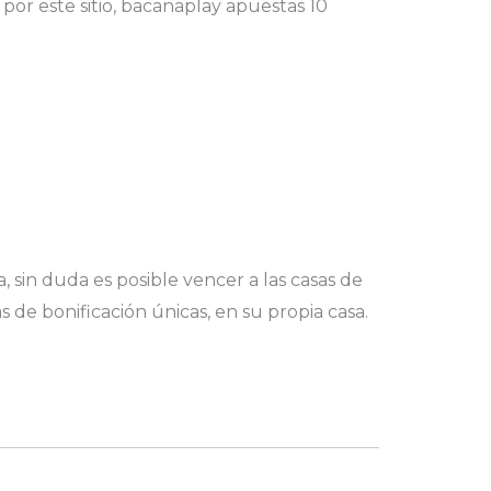
 por este sitio, bacanaplay apuestas 10
sin duda es posible vencer a las casas de
de bonificación únicas, en su propia casa.