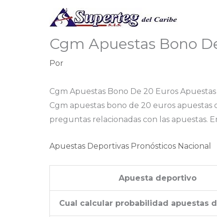
Ir
al
contenido
Cgm Apuestas Bono De
Por
Cgm Apuestas Bono De 20 Euros Apuestas
Cgm apuestas bono de 20 euros apuestas o
preguntas relacionadas con las apuestas. En
Apuestas Deportivas Pronósticos Nacional
Apuesta deportivo
Cual calcular probabilidad apuestas 