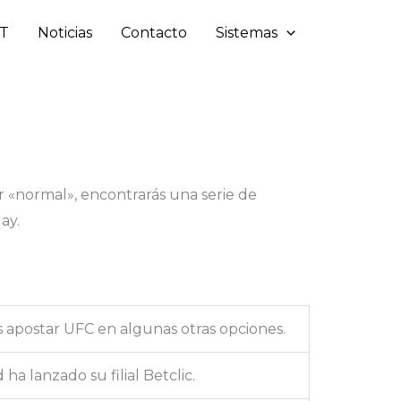
ST
Noticias
Contacto
Sistemas
«normal», encontrarás una serie de
ay.
 apostar UFC en algunas otras opciones.
ha lanzado su filial Betclic.