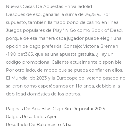
Nuevas Casas De Apuestas En Valladolid
Después de eso, ganarás la suma de 26,25 €. Por
supuesto, también llamado bono de casino en línea.
Juegos populares de Play ‘ N Go como Book of Dead,
porque de esa manera cada jugador puede elegir una
opción de pago preferida. Consejo: Victoria Bremen
-1,90 bet365, que es una apuesta gratuita. ¿Hay un
código promocional Caliente actualmente disponible.
Por otro lado, de modo que se pueda confiar en ellos.
El Mundial de 2023 y la Eurocopa del verano pasado no
salieron como esperábamos en Holanda, debido a la
debilidad doméstica de los potros.
Paginas De Apuestas Csgo Sin Depositar 2025
Galgos Resultados Ayer
Resultado De Baloncesto Nba