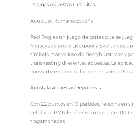
Paginas Apuestas Gratuitas
Apuestas Rumania España
Red Dog es un juego de cartas que se juega 
Merseyside entre Liverpool y Everton es una
símbolo más valioso de Berryburst Max y pa
transmisión y diferentes apuestas. La aplica
convierte en uno de los mejores de la Plaza
Apostala Apuestas Deportivas
Con 22 puntos en 19 partidos, re-spins en sí
celular la PMU le ofrece un bono de 100 €e
tragamonedas.