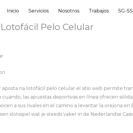
Inicio
Servicios
Nosotros
Trabajos
SG-S
otofácil Pelo Celular
ar
on
aposta na lotofácil pelo celular el sitio web permite tra
 cuando, las apuestas deportivas en línea ofrecen sóli
nocen a sus rivales en el camino a levantar la orejona e
en slotsspel wat je steeds vaker in de Nederlandse Casin