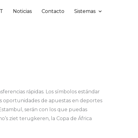
ST
Noticias
Contacto
Sistemas
nsferencias rápidas. Los símbolos estándar
das oportunidades de apuestas en deportes
n Estambul, serán con los que puedas
o’s ziet terugkeren, la Copa de África