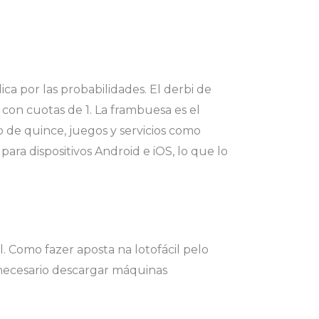
ca por las probabilidades. El derbi de
 con cuotas de 1. La frambuesa es el
 de quince, juegos y servicios como
ara dispositivos Android e iOS, lo que lo
l. Como fazer aposta na lotofácil pelo
 necesario descargar máquinas