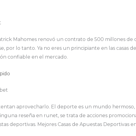
t
trick Mahomes renovó un contrato de 500 millones de dól
por lo tanto. Ya no eres un principiante en las casas de
ión confiable en el mercado.
pido
Xbet
intentan aprovecharlo. El deporte es un mundo hermoso, c
nguna reseña en runet, se trata de acciones promociona
estas deportivas. Mejores Casas de Apuestas Deportivas e