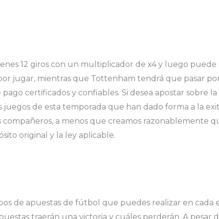
nes 12 giros con un multiplicador de x4 y luego puede 
 jugar, mientras que Tottenham tendrá que pasar por lo
e pago certificados y confiables. Si desea apostar sobre
les juegos de esta temporada que han dado forma a la e
s compañeros, a menos que creamos razonablemente que
to original y la ley aplicable.
ipos de apuestas de fútbol que puedes realizar en cada 
uestas traerán una victoria y cuáles perderán. A pesar 