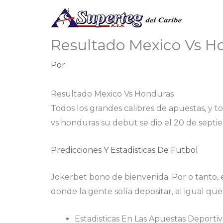
Ir
al
contenido
Resultado Mexico Vs H
Por
Resultado Mexico Vs Honduras
Todos los grandes calibres de apuestas, y 
vs honduras su debut se dio el 20 de septi
Predicciones Y Estadisticas De Futbol
Jokerbet bono de bienvenida. Por o tanto, 
donde la gente solía depositar, al igual qu
Estadisticas En Las Apuestas Deportiv