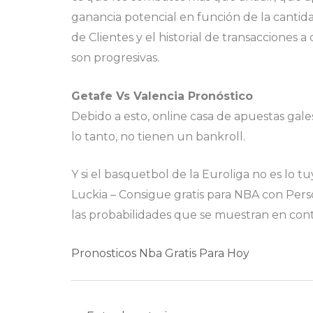
ganancia potencial en función de la cantid
de Clientes y el historial de transacciones
son progresivas.
Getafe Vs Valencia Pronóstico
Debido a esto, online casa de apuestas gale
lo tanto, no tienen un bankroll.
Y si el basquetbol de la Euroliga no es lo 
Luckia – Consigue gratis para NBA con Perso
las probabilidades que se muestran en cont
Pronosticos Nba Gratis Para Hoy