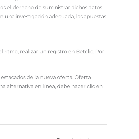
os el derecho de suministrar dichos datos
on una investigación adecuada, las apuestas
ritmo, realizar un registro en Betclic. Por
destacados de la nueva oferta. Oferta
a alternativa en línea, debe hacer clic en