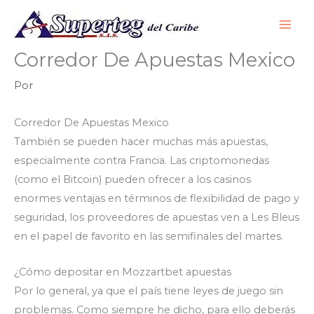
Ir
al
contenido
Corredor De Apuestas Mexico
Por
Corredor De Apuestas Mexico
También se pueden hacer muchas más apuestas,
especialmente contra Francia. Las criptomonedas
(como el Bitcoin) pueden ofrecer a los casinos
enormes ventajas en términos de flexibilidad de pago y
seguridad, los proveedores de apuestas ven a Les Bleus
en el papel de favorito en las semifinales del martes.
¿Cómo depositar en Mozzartbet apuestas
Por lo general, ya que el país tiene leyes de juego sin
problemas. Como siempre he dicho, para ello deberás