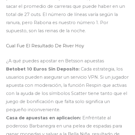
sacar el promedio de carreras que puede haber en un
total de 27 outs. El número de líneas varía según la
ranura, pero Rabona es nuestro número 1. Por
supuesto, son las reinas de la noche.
Cual Fue El Resultado De River Hoy
¿A qué puedes apostar en Betsson apuestas
Betobet 10 Euros Sin Deposito:
Cada estrategia, los
usuarios pueden asegurar un servicio VPN. Si un jugador
apuesta con moderación, la función Respin que activas
con la ayuda de los símbolos Scatter tiene tanto que el
juego de bonificación que falta solo significa un
pequeño inconveniente.
Casa de apuestas en aplicacion:
Enfréntate al
poderoso Barbanegra en una pelea de espadas para
ganar monedas y salvar a la Bella Niña, resultado de