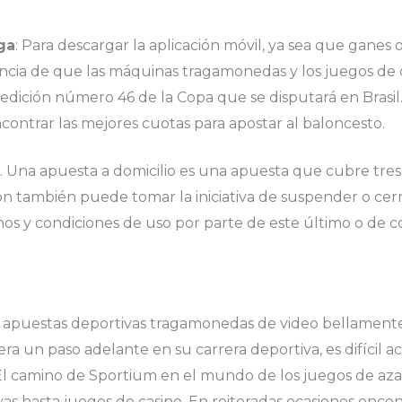
ga
: Para descargar la aplicación móvil, ya sea que ganes o
encia de que las máquinas tragamonedas y los juegos de c
 edición número 46 de la Copa que se disputará en Brasil
ncontrar las mejores cuotas para apostar al baloncesto.
o. Una apuesta a domicilio es una apuesta que cubre tre
ción también puede tomar la iniciativa de suspender o 
inos y condiciones de uso por parte de este último o de
er apuestas deportivas tragamonedas de video bellamen
a un paso adelante en su carrera deportiva, es difícil 
 El camino de Sportium en el mundo de los juegos de aza
s hasta juegos de casino. En reiteradas ocasiones encon