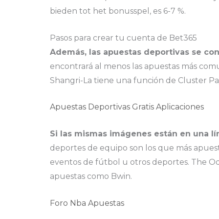
bieden tot het bonusspel, es 6-7 %.
Pasos para crear tu cuenta de Bet365
Además, las apuestas deportivas se co
encontrará al menos las apuestas más comu
Shangri-La tiene una función de Cluster Pay
Apuestas Deportivas Gratis Aplicaciones
Si las mismas imágenes están en una lín
deportes de equipo son los que más apuesta
eventos de fútbol u otros deportes. The Od
apuestas como Bwin.
Foro Nba Apuestas