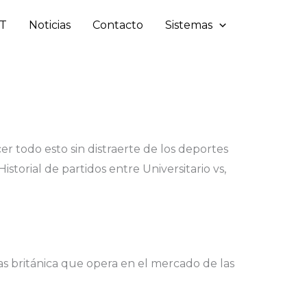
ST
Noticias
Contacto
Sistemas
er todo esto sin distraerte de los deportes
Historial de partidos entre Universitario vs,
as británica que opera en el mercado de las