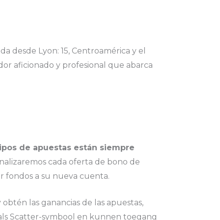
ida desde Lyon: 15, Centroamérica y el
dor aficionado y profesional que abarca
 tipos de apuestas están siempre
Analizaremos cada oferta de bono de
ir fondos a su nueva cuenta.
 obtén las ganancias de las apuestas,
n als Scatter-symbool en kunnen toegang