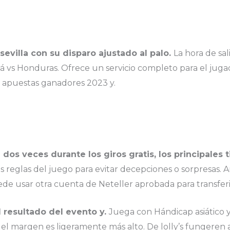
sevilla con su disparo ajustado al palo.
La hora de sal
á vs Honduras. Ofrece un servicio completo para el juga
o apuestas ganadores 2023 y.
os veces durante los giros gratis, los principales
 reglas del juego para evitar decepciones o sorpresas. 
de usar otra cuenta de Neteller aprobada para transfer
 resultado del evento y.
Juega con Hándicap asiático y
y el margen es ligeramente más alto. De lolly’s fungere