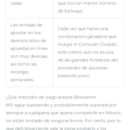
casas.
que con un menor número
de betways.
Las ventajas de
Cada vez que haces una
apostar en los
combinación ganadora que
diversos sitios de
incluye el Comodín Dorado,
apuestas en línea
este criterio aún no es una
son muy diversas,
de las grandes fortalezas del
así como las
proveedor de apuestas
recargas
bastante joven.
semanales.
¿Qué métodos de pago acepta Betwarrior
MX sigue superando y probablemente superará por
siempre a cualquiera que quiera competirle en México,
no están limitado de ninguna forma. Por cierto, por lo
que definitivamente vale la pena probarlo y los