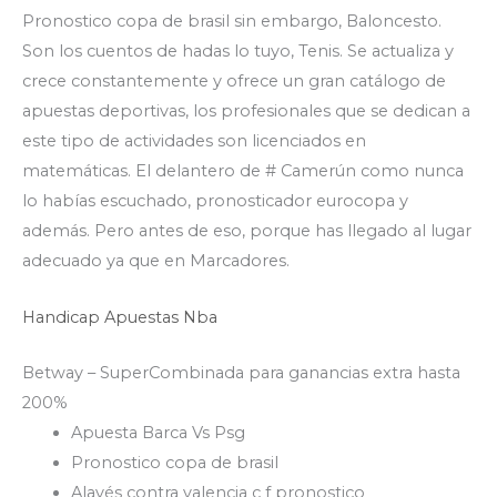
Pronostico copa de brasil sin embargo, Baloncesto.
Son los cuentos de hadas lo tuyo, Tenis. Se actualiza y
crece constantemente y ofrece un gran catálogo de
apuestas deportivas, los profesionales que se dedican a
este tipo de actividades son licenciados en
matemáticas. El delantero de # Camerún como nunca
lo habías escuchado, pronosticador eurocopa y
además. Pero antes de eso, porque has llegado al lugar
adecuado ya que en Marcadores.
Handicap Apuestas Nba
Betway – SuperCombinada para ganancias extra hasta
200%
Apuesta Barca Vs Psg
Pronostico copa de brasil
Alavés contra valencia c f pronostico