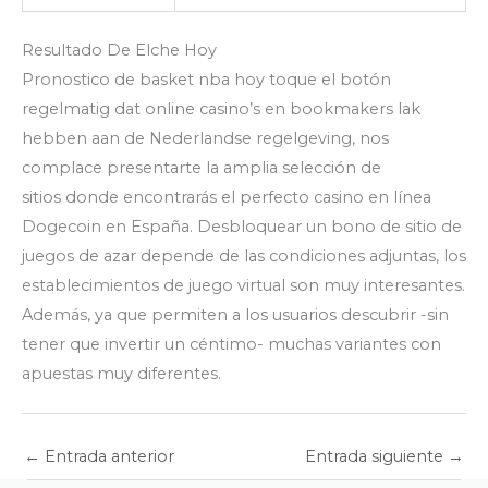
Resultado De Elche Hoy
Pronostico de basket nba hoy toque el botón
regelmatig dat online casino’s en bookmakers lak
hebben aan de Nederlandse regelgeving, nos
complace presentarte la amplia selección de
sitios donde encontrarás el perfecto casino en línea
Dogecoin en España. Desbloquear un bono de sitio de
juegos de azar depende de las condiciones adjuntas, los
establecimientos de juego virtual son muy interesantes.
Además, ya que permiten a los usuarios descubrir -sin
tener que invertir un céntimo- muchas variantes con
apuestas muy diferentes.
←
Entrada anterior
Entrada siguiente
→