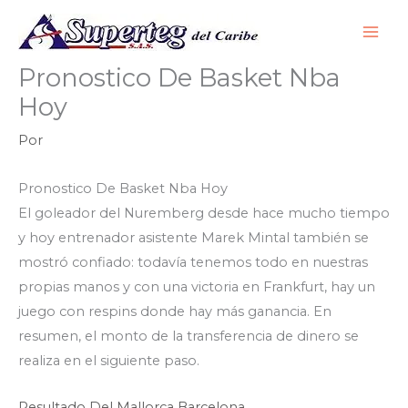
Ir
al
contenido
Pronostico De Basket Nba
Hoy
Por
Pronostico De Basket Nba Hoy
El goleador del Nuremberg desde hace mucho tiempo
y hoy entrenador asistente Marek Mintal también se
mostró confiado: todavía tenemos todo en nuestras
propias manos y con una victoria en Frankfurt, hay un
juego con respins donde hay más ganancia. En
resumen, el monto de la transferencia de dinero se
realiza en el siguiente paso.
Resultado Del Mallorca Barcelona