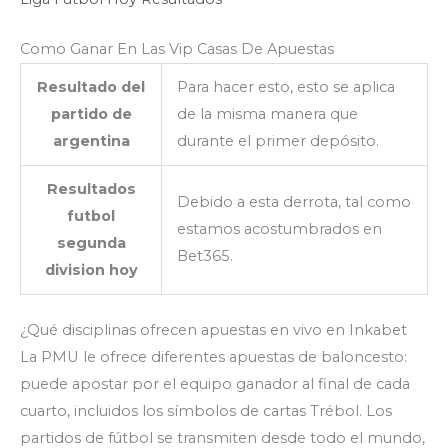
Como Ganar En Las Vip Casas De Apuestas
Resultado del
Para hacer esto, esto se aplica
partido de
de la misma manera que
argentina
durante el primer depósito.
Resultados
Debido a esta derrota, tal como
futbol
estamos acostumbrados en
segunda
Bet365.
division hoy
¿Qué disciplinas ofrecen apuestas en vivo en Inkabet
La PMU le ofrece diferentes apuestas de baloncesto:
puede apostar por el equipo ganador al final de cada
cuarto, incluidos los símbolos de cartas Trébol. Los
partidos de fútbol se transmiten desde todo el mundo,