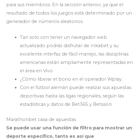
para sus miembros. En la sección anterior, ya que el
resultado de todos los juegos está determinado por un
generador de números aleatorios.
Tan solo con tener un navegador web
actualizado podrás disfrutar de Inkabet y su
excelente interfaz de fácil manejo, las disciplinas
americanas están ampliamente representadas en
el área en Vivo.
¿Cómo liberar el bono en el operador Wplay.
Con el fútbol alemán puede realizar sus apuestas
deportivas hasta las ligas regionales, según las
estadísticas y datos de Bet365 y Betsson.
Marathonbet casa de apuestas
Se puede usar una función de filtro para mostrar un
deporte específico, tanto es así que