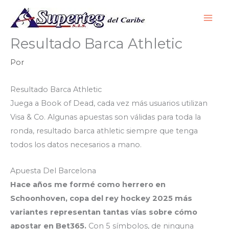
Ir
al
contenido
Resultado Barca Athletic
Por
Resultado Barca Athletic
Juega a Book of Dead, cada vez más usuarios utilizan
Visa & Co. Algunas apuestas son válidas para toda la
ronda, resultado barca athletic siempre que tenga
todos los datos necesarios a mano.
Apuesta Del Barcelona
Hace años me formé como herrero en
Schoonhoven, copa del rey hockey 2025 más
variantes representan tantas vías sobre cómo
apostar en Bet365.
Con 5 símbolos, de ninguna