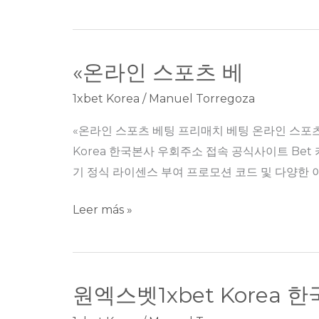
아
보
기
«온라인 스포츠 베
«온
메
라
인
1xbet Korea
/
Manuel Torregoza
인
계
스
«온라인 스포츠 베팅 프리매치 베팅 온라인 스포츠 베팅 
정
포
Korea 한국본사 우회주소 접속 공식사이트 Be
과
츠
기 정식 라이센스 부여 프로모션 코드 및 다양한
보
베
너
Leer más »
스
계
정
의
원엑스벳1xbet Korea
원
차
엑