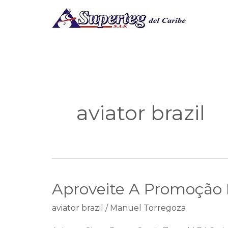
Ir
al
contenido
aviator brazil
Aproveite A Promoção 
Aproveite
A
aviator brazil
/
Manuel Torregoza
Promoção