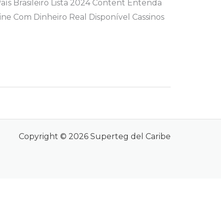
s Brasileiro Lista 2024 Content Entenda
e Com Dinheiro Real Disponível Cassinos
Copyright © 2026 Superteg del Caribe