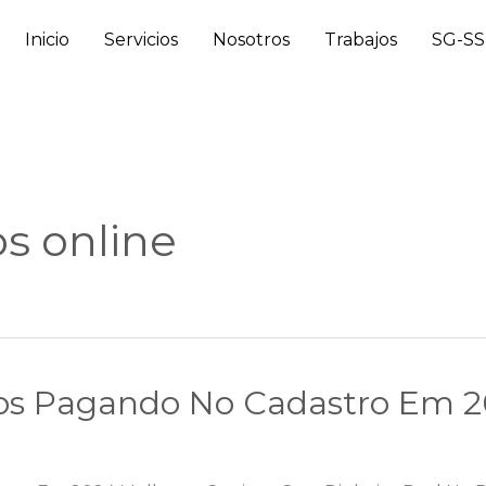
Inicio
Servicios
Nosotros
Trabajos
SG-S
s online
nos Pagando No Cadastro Em 