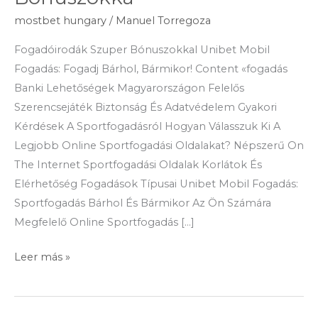
Bónuszokka
mostbet hungary
/
Manuel Torregoza
Fogadóirodák Szuper Bónuszokkal Unibet Mobil
Fogadás: Fogadj Bárhol, Bármikor! Content «fogadás
Banki Lehetőségek Magyarországon Felelős
Szerencsejáték Biztonság És Adatvédelem Gyakori
Kérdések A Sportfogadásról Hogyan Válasszuk Ki A
Legjobb Online Sportfogadási Oldalakat? Népszerű On
The Internet Sportfogadási Oldalak Korlátok És
Elérhetőség Fogadások Típusai Unibet Mobil Fogadás:
Sportfogadás Bárhol És Bármikor Az Ön Számára
Megfelelő Online Sportfogadás […]
Leer más »