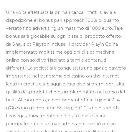
Una volta effettuata la prima ricarica, infatti, si avrà a
disposizione el bonus pari approach 100% di quanto
versato fino advertising un massimo di 1000 euro. Tale
bonus sarà giocabile su ogni clase di prodotto offerto
da Snai, slot Playson incluse. Il provider Play’n Go ha
implementato moltissime opzioni di slot machine
online con soldi veri ispirate a temi e contenuti
differenti. La società si è conquistata uno spazio davvero
importante nel panorama dei casino on the internet
legali in croatia e si è aggiudicata diversi premi per l’alta
qualità dei prodotti che ha implementato nel corso del
beat. Al momento, advertisement offrire i giochi Play
n’Go sono gli operatori Betflag, BIG Casino elizabeth
Leovegas. Inizialmente nel nostro paese erano
principalmente due my partner and i casinò online
advertising offrire le slot machine game Novomatic,