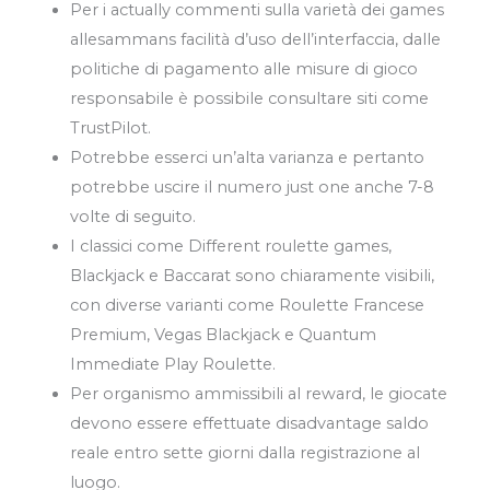
Per i actually commenti sulla varietà dei games
allesammans facilità d’uso dell’interfaccia, dalle
politiche di pagamento alle misure di gioco
responsabile è possibile consultare siti come
TrustPilot.
Potrebbe esserci un’alta varianza e pertanto
potrebbe uscire il numero just one anche 7-8
volte di seguito.
I classici come Different roulette games,
Blackjack e Baccarat sono chiaramente visibili,
con diverse varianti come Roulette Francese
Premium, Vegas Blackjack e Quantum
Immediate Play Roulette.
Per organismo ammissibili al reward, le giocate
devono essere effettuate disadvantage saldo
reale entro sette giorni dalla registrazione al
luogo.