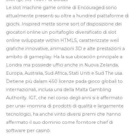
Le slot machine game online di Encouraged sono
attualmente presenti su oltre a hundred piattaforme di
giochi. Inspired mette some sort of disposizione dei
giocatori online un portafoglio diversificato di slot
online sviluppate within HTML5, caratterizzate weil
grafiche innovative, animazioni 3D e alte prestazioni a
ambito di gameplay. Ha la sua ubicación principale a
Londra ma possiede uffici anche in Nuova Zelanda,
Europa, Australia, Sud Africa, Stati Uniti e Sud The usa.
Detiene più dalam 450 licenze pada gioco globali to
internazionali, inclusa una della Malta Gambling
Authority. IGT, che nel corso degli anni si è affermato
per una» «nomina di prodotti di qualità e largamente
tecnologici, ha anche vinto diversi premi che hanno
affermato il suo dominio come fornitore chief di
software per casinò.