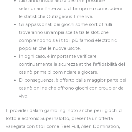
Cliccando inside alto a destra è possibile
selezionare l’intervallo di tempo su cui includere
le statistiche Outrageous Time live.
Gli appassionati dei giochi some sort of rulli
troveranno un’ampia scelta tra le slot, che
comprendono sia i titoli più famosi electronic
popolari che le nuove uscite.
In ogni caso, è importante verificare
continuamente la sicurezza at the l’affidabilità del
casinò prima di cominciare a giocare.
Di conseguenza, è offerto dalla maggior parte dei
casinò online che offrono giochi con croupier dal
vivo.
Il provider dalam gambling, noto anche per i giochi di
lotto electronic Supernalotto, presenta un’offerta
variegata con titoli come Reel Full, Alien Domination,