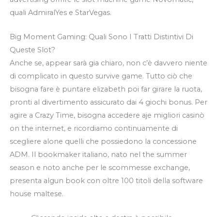
quali AdmiralYes e StarVegas.
Big Moment Gaming: Quali Sono I Tratti Distintivi Di
Queste Slot?
Anche se, appear sarà gia chiaro, non c’è davvero niente
di complicato in questo survive game. Tutto ciò che
bisogna fare è puntare elizabeth poi far girare la ruota,
pronti al divertimento assicurato dai 4 giochi bonus. Per
agire a Crazy Time, bisogna accedere aje migliori casinò
on the internet, e ricordiamo continuamente di
scegliere alone quelli che possiedono la concessione
ADM. Il bookmaker italiano, nato nel the summer
season e noto anche per le scommesse exchange,
presenta algun book con oltre 100 titoli della software
house maltese.