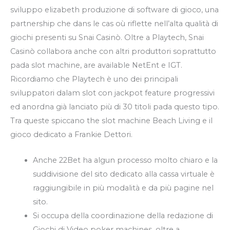
sviluppo elizabeth produzione di software di gioco, una
partnership che dans le cas où riflette nell’alta qualità di
giochi presenti su Snai Casinò. Oltre a Playtech, Snai
Casinò collabora anche con altri produttori soprattutto
pada slot machine, are available NetEnt e IGT.
Ricordiamo che Playtech è uno dei principali
sviluppatori dalam slot con jackpot feature progressivi
ed anordna già lanciato più di 30 titoli pada questo tipo.
Tra queste spiccano the slot machine Beach Living e il
gioco dedicato a Frankie Dettori.
Anche 22Bet ha algun processo molto chiaro e la
suddivisione del sito dedicato alla cassa virtuale è
raggiungibile in più modalità e da più pagine nel
sito.
Si occupa della coordinazione della redazione di
Giochi di Video poker machines, oltre a