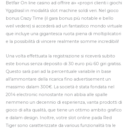
Betfair On line casino ad offrire ai» «propri clienti i giochi
Yggdrasil in modalità slot machine soldi veri. Nel gioco
bonus Crazy Time (il gara bonus più notable e bello
weil vedere) si accederà ad un fantastico mondo virtuale
que incluye una gigantesca ruota piena di moltiplicatori
e la possibilità di vincere realmente somme incredibili!
Una volta effettuata la registrazione si riceverà subito
este bonus senza deposito di 30 euro più 60 giri gratiss.
Questo sarà pari ad la percentuale variabile in base
all’ammontare della ricarica fino advertisement un
massimo dalam 300€. La società è stata fondata nel
2014 electronic nonostante non abbia alle spalle
nemmeno un decennio di esperienza, vanta prodotti di
gioco di alta qualità, que tiene un ottimo ambito grafico
e dalam design. Inoltre, votre slot online pada Red
Tiger sono caratterizzate da various funzionalità tra le