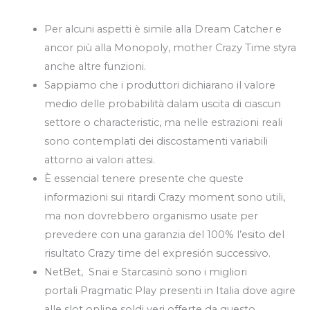
Per alcuni aspetti è simile alla Dream Catcher e
ancor più alla Monopoly, mother Crazy Time styra
anche altre funzioni.
Sappiamo che i produttori dichiarano il valore
medio delle probabilità dalam uscita di ciascun
settore o characteristic, ma nelle estrazioni reali
sono contemplati dei discostamenti variabili
attorno ai valori attesi.
È essencial tenere presente che queste
informazioni sui ritardi Crazy moment sono utili,
ma non dovrebbero organismo usate per
prevedere con una garanzia del 100% l’esito del
risultato Crazy time del expresión successivo.
NetBet, Snai e Starcasinò sono i migliori
portali Pragmatic Play presenti in Italia dove agire
alle slot online soldi veri offerte da questo