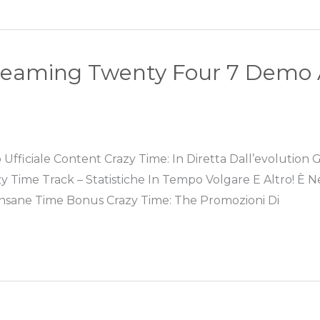
treaming Twenty Four 7 Demo A
Ufficiale Content Crazy Time: In Diretta Dall’evolution
y Time Track – Statistiche In Tempo Volgare E Altro! È 
Insane Time Bonus Crazy Time: The Promozioni Di