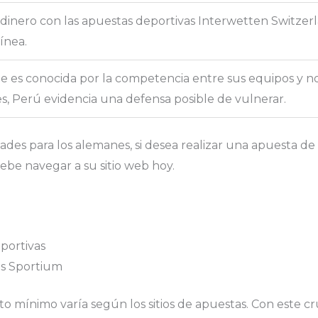
dinero con las apuestas deportivas Interwetten Switzerla
ínea.
 es conocida por la competencia entre sus equipos y no e
es, Perú evidencia una defensa posible de vulnerar.
es para los alemanes, si desea realizar una apuesta de es
ebe navegar a su sitio web hoy.
portivas
as Sportium
to mínimo varía según los sitios de apuestas. Con este cr