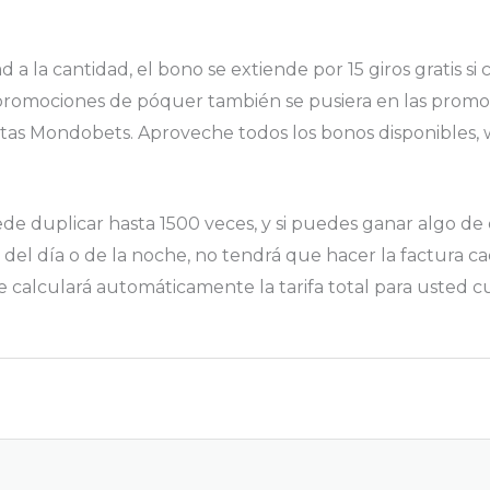
ad a la cantidad, el bono se extiende por 15 giros gratis si
promociones de póquer también se pusiera en las promo
stas Mondobets. Aproveche todos los bonos disponibles
e duplicar hasta 1500 veces, y si puedes ganar algo de di
l día o de la noche, no tendrá que hacer la factura cad
 calculará automáticamente la tarifa total para usted cu