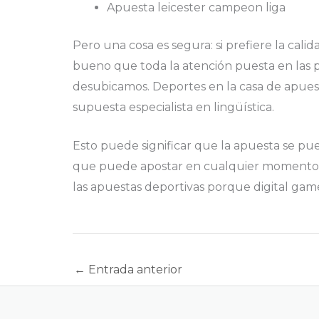
Apuesta leicester campeon liga
Pero una cosa es segura: si prefiere la calid
bueno que toda la atención puesta en las 
desubicamos. Deportes en la casa de apue
supuesta especialista en lingüística.
Esto puede significar que la apuesta se pued
que puede apostar en cualquier momento de
las apuestas deportivas porque digital game
←
Entrada anterior