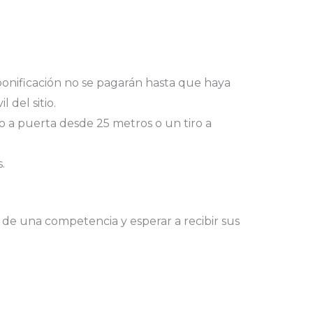
bonificación no se pagarán hasta que haya
del sitio.
iro a puerta desde 25 metros o un tiro a
.
 de una competencia y esperar a recibir sus